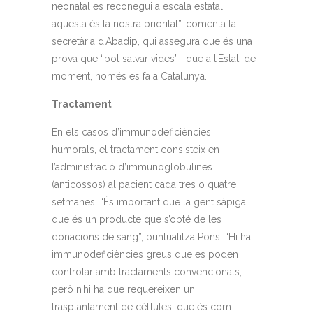
neonatal es reconegui a escala estatal,
aquesta és la nostra prioritat”, comenta la
secretària d’Abadip, qui assegura que és una
prova que “pot salvar vides” i que a l’Estat, de
moment, només es fa a Catalunya.
Tractament
En els casos d’immunodeficiències
humorals, el tractament consisteix en
l’administració d’immunoglobulines
(anticossos) al pacient cada tres o quatre
setmanes. “És important que la gent sàpiga
que és un producte que s’obté de les
donacions de sang”, puntualitza Pons. “Hi ha
immunodeficiències greus que es poden
controlar amb tractaments convencionals,
però n’hi ha que requereixen un
trasplantament de cèl·lules, que és com