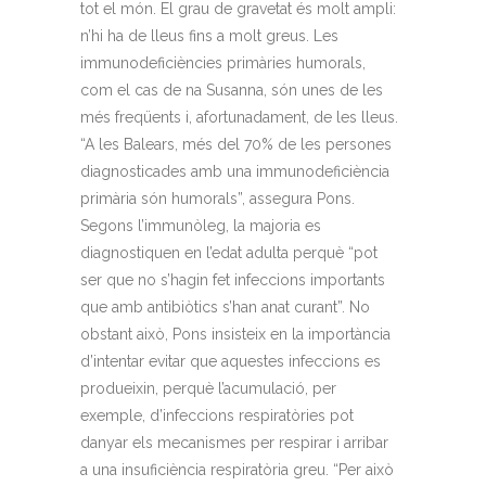
tot el món. El grau de gravetat és molt ampli:
n’hi ha de lleus fins a molt greus. Les
immunodeficiències primàries humorals,
com el cas de na Susanna, són unes de les
més freqüents i, afortunadament, de les lleus.
“A les Balears, més del 70% de les persones
diagnosticades amb una immunodeficiència
primària són humorals”, assegura Pons.
Segons l’immunòleg, la majoria es
diagnostiquen en l’edat adulta perquè “pot
ser que no s’hagin fet infeccions importants
que amb antibiòtics s’han anat curant”. No
obstant això, Pons insisteix en la importància
d’intentar evitar que aquestes infeccions es
produeixin, perquè l’acumulació, per
exemple, d’infeccions respiratòries pot
danyar els mecanismes per respirar i arribar
a una insuficiència respiratòria greu. “Per això