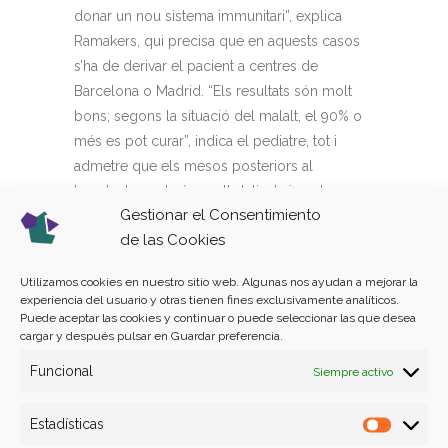
donar un nou sistema immunitari”, explica
Ramakers, qui precisa que en aquests casos
s’ha de derivar el pacient a centres de
Barcelona o Madrid. “Els resultats són molt
bons; segons la situació del malalt, el 90% o
més es pot curar”, indica el pediatre, tot i
admetre que els mesos posteriors al
trasplantament són molt delicats i poden
Gestionar el Consentimiento
sorgir complicacions o quedar-ne seqüeles.
de las Cookies
Utilizamos cookies en nuestro sitio web. Algunas nos ayudan a mejorar la
Tags In
experiencia del usuario y otras tienen fines exclusivamente analíticos.
Puede aceptar las cookies y continuar o puede seleccionar las que desea
cargar y después pulsar en Guardar preferencia.
INFORMACIÓN
SENSIBILIZAR
Funcional
Siempre activo
Estadísticas
Estadís
SHARE