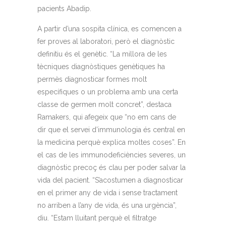
pacients Abadip.
A partir d’una sospita clínica, es comencen a
fer proves al laboratori, però el diagnòstic
definitiu és el genètic. “La millora de les
tècniques diagnòstiques genètiques ha
permès diagnosticar formes molt
específiques o un problema amb una certa
classe de germen molt concret”, destaca
Ramakers, qui afegeix que “no em cans de
dir que el servei d’immunologia és central en
la medicina perquè explica moltes coses”. En
el cas de les immunodeficiències severes, un
diagnòstic precoç és clau per poder salvar la
vida del pacient. “S’acostumen a diagnosticar
en el primer any de vida i sense tractament
no arriben a l’any de vida, és una urgència”,
diu. “Estam lluitant perquè el filtratge