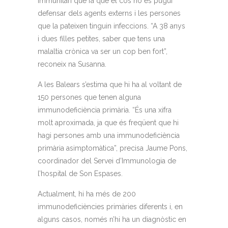
immunitari que fa que el cos no es pugui
defensar dels agents externs i les persones
que la pateixen tinguin infeccions. “A 38 anys
i dues filles petites, saber que tens una
malaltia crònica va ser un cop ben fort”,
reconeix na Susanna.
A les Balears s’estima que hi ha al voltant de
150 persones que tenen alguna
immunodeficiència primària. “És una xifra
molt aproximada, ja que és freqüent que hi
hagi persones amb una immunodeficiència
primària asimptomàtica”, precisa Jaume Pons,
coordinador del Servei d’Immunologia de
l’hospital de Son Espases.
Actualment, hi ha més de 200
immunodeficiències primàries diferents i, en
alguns casos, només n’hi ha un diagnòstic en