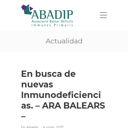
Actualidad
En busca de
nuevas
Inmunodeficienci
as. – ARA BALEARS
–
by
Abadip
4 junio, 2017