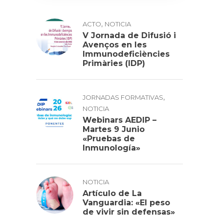
,
ACTO
NOTICIA
V Jornada de Difusió i
Avenços en les
Immunodeficiències
Primàries (IDP)
,
JORNADAS FORMATIVAS
NOTICIA
Webinars AEDIP –
Martes 9 Junio
«Pruebas de
Inmunología»
NOTICIA
Artículo de La
Vanguardia: «El peso
de vivir sin defensas»