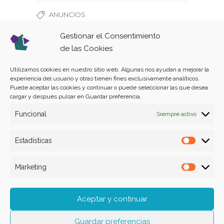
ANUNCIOS
Gestionar el Consentimiento
de las Cookies
Utilizamos cookies en nuestro sitio web. Algunas nos ayudan a mejorar la
experiencia del usuario y otras tienen fines exclusivamente analíticos.
Puede aceptar las cookies y continuar o puede seleccionar las que desea
cargar y después pulsar en Guardar preferencia.
Funcional
Siempre activo
Estadísticas
Estadís
Marketing
Market
Datos de contacto
Aceptar y continuar
C. Provenza, Núm. 3, 1º B CP 07004
Palma (Mallorca) Illes Balears España
Guardar preferencias