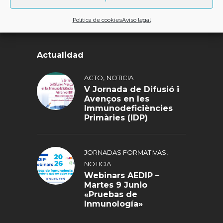
677 750 309
Política de cookies
Aviso legal
abadip.ib@gmail.com
Actualidad
,
ACTO
NOTICIA
V Jornada de Difusió i
Avenços en les
Immunodeficiències
Primàries (IDP)
,
JORNADAS FORMATIVAS
NOTICIA
Webinars AEDIP –
Martes 9 Junio
«Pruebas de
Inmunología»