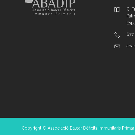
C. P
Palm
Esp
677
aba
Copyright © Associació Balear Dèficits Immunitaris Primari