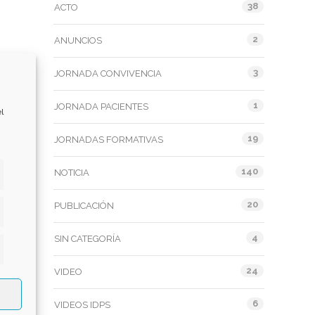
38
ACTO
2
ANUNCIOS
3
JORNADA CONVIVENCIA
1
JORNADA PACIENTES
l
19
JORNADAS FORMATIVAS
140
NOTICIA
20
PUBLICACIÓN
dísticas
4
SIN CATEGORÍA
keting
24
VIDEO
6
VIDEOS IDPS