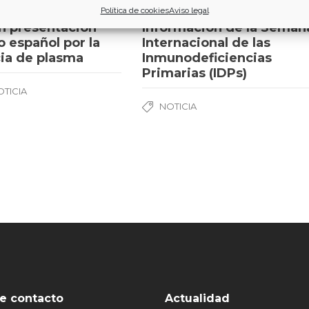
Política de cookies
Aviso legal
ón presentación
Información de la Seman
 español por la
Internacional de las
cia de plasma
Inmunodeficiencias
Primarias (IDPs)
OTICIA
NOTICIA
e contacto
Actualidad