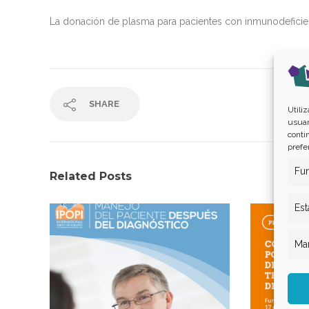
La donación de plasma para pacientes con inmunodeficien
SHARE
Utili
usuar
conti
prefe
Fun
Related Posts
Est
Mar