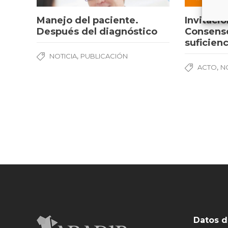
Manejo del paciente.
Invitaci
Después del diagnóstico
Consenso
suficien
,
NOTICIA
PUBLICACIÓN
,
ACTO
N
Datos d