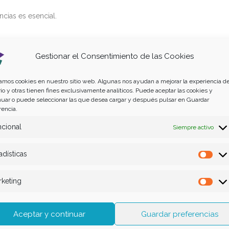
cias es esencial.
Gestionar el Consentimiento de las Cookies
127
/ 150
zamos cookies en nuestro sitio web. Algunas nos ayudan a mejorar la experiencia de
io y otras tienen fines exclusivamente analíticos. Puede aceptar las cookies y
nuar o puede seleccionar las que desea cargar y después pulsar en Guardar
rencia.
cional
Siempre activo
adísticas
Esta
keting
Mar
Aceptar y continuar
Guardar preferencias