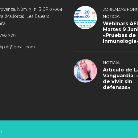
rovenza, Núm. 3, 1º B CP 07004
JORNADAS FORM
a (Mallorca) Illes Balears
NOTICIA
Webinars AED
aña
Martes 9 Jun
«Pruebas de
 750 309
Inmunología
dip.ib@gmail.com
NOTICIA
Artículo de L
Vanguardia: 
de vivir sin
defensas»
s.