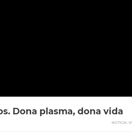
os. Dona plasma, dona vida
NOTICIA
,
V