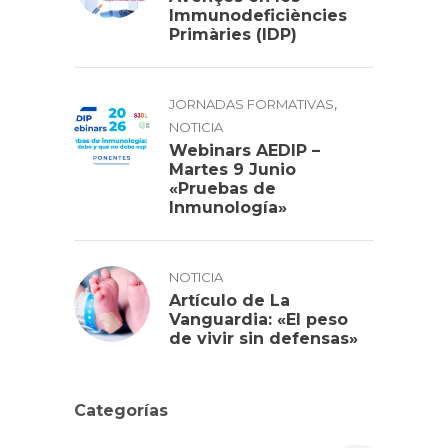
Immunodeficiències
Primàries (IDP)
,
JORNADAS FORMATIVAS
NOTICIA
Webinars AEDIP –
Martes 9 Junio
«Pruebas de
Inmunología»
NOTICIA
Artículo de La
Vanguardia: «El peso
de vivir sin defensas»
Categorías