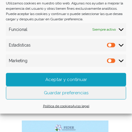
Utilizamos cookies en nuestro sitio web. Algunas nos ayudan a mejorar la
Related Posts
experiencia del usuario y otras tienen fines exclusivamente analíticos.
Puede aceptar las cookies y continuar o puede seleccionar las que desea
cargar y después pulsar en Guardar preferencia.
Funcional
Siempre activo
Estadísticas
Estadís
Marketing
Market
Aceptar y continuar
Guía para el cuidado de
mascotas con pacientes
Guardar preferencias
trasplantados
NOTICIA
Política de cookies
Aviso legal