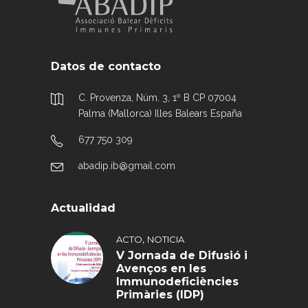
Datos de contacto
C. Provenza, Núm. 3, 1º B CP 07004
Palma (Mallorca) Illes Balears España
677 750 309
abadip.ib@gmail.com
Actualidad
,
ACTO
NOTICIA
V Jornada de Difusió i
Avenços en les
Immunodeficiències
Primàries (IDP)