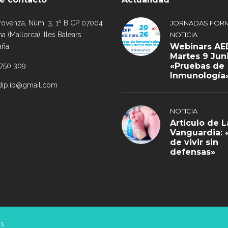
rovenza, Núm. 3, 1º B CP 07004
JORNADAS FORM
a (Mallorca) Illes Balears
NOTICIA
Webinars AED
aña
Martes 9 Jun
«Pruebas de
 750 309
Inmunología
dip.ib@gmail.com
NOTICIA
Artículo de L
Vanguardia: 
de vivir sin
defensas»
s.