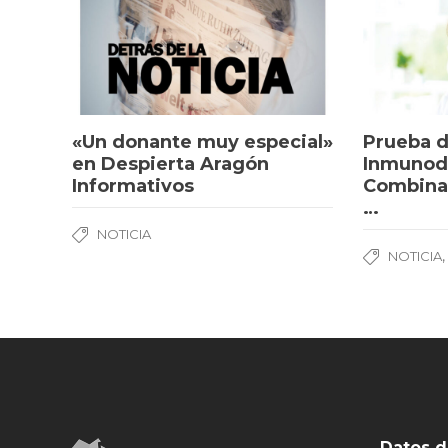
«Un donante muy especial»
Prueba d
en Despierta Aragón
Inmunode
Informativos
Combinad
…
NOTICIA
NOTICIA
Datos d