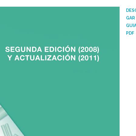
DES
GAR
GUI
PDF