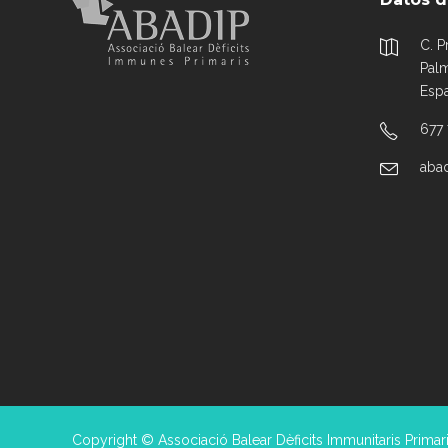
C. P
Palm
Esp
677
aba
Copyright © Associació Balear Dèficits Immunitaris Primari