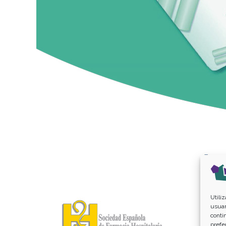
Utili
usuar
conti
prefe