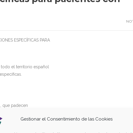
NOT
ONES ESPECÍFICAS PARA
 todo el territorio español
specíficas.
, que padecen
de
Gestionar el Consentimiento de las Cookies
lidas de su
ar lugares