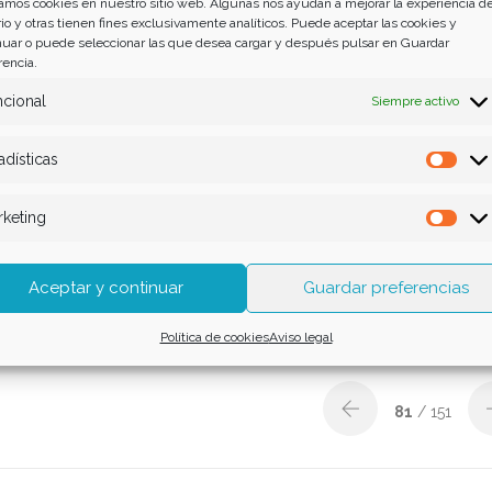
zamos cookies en nuestro sitio web. Algunas nos ayudan a mejorar la experiencia de
ia de seguridad
io y otras tienen fines exclusivamente analíticos. Puede aceptar las cookies y
nuar o puede seleccionar las que desea cargar y después pulsar en Guardar
rencia.
cional
Siempre activo
responsabilidad
adísticas
Esta
ebre se les recomienda
keting
s sanitarios,
Mar
 trabajo.
te.
Aceptar y continuar
Guardar preferencias
Política de cookies
Aviso legal
81
/ 151