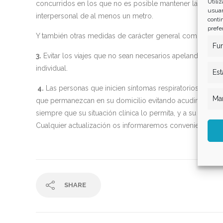
Utili
concurridos en los que no es posible mantener la distanc
usuar
interpersonal de al menos un metro.
conti
prefe
Y también otras medidas de carácter general como son:
Fun
3.
Evitar los viajes que no sean necesarios apelando a la 
individual.
Est
4.
Las personas que inicien síntomas respiratorios y/o fi
Mar
que permanezcan en su domicilio evitando acudir a centro
siempre que su situación clínica lo permita, y a su lugar de
Cualquier actualización os informaremos convenientemen
SHARE