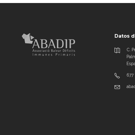
Datos d
C. P
Palm
Esp
677
aba