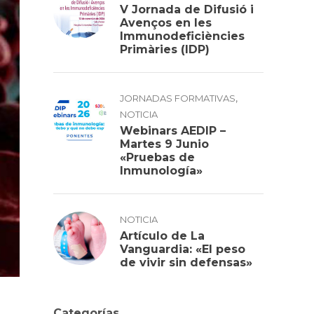
V Jornada de Difusió i
Avenços en les
Immunodeficiències
Primàries (IDP)
,
JORNADAS FORMATIVAS
NOTICIA
Webinars AEDIP –
Martes 9 Junio
«Pruebas de
Inmunología»
NOTICIA
Artículo de La
Vanguardia: «El peso
de vivir sin defensas»
Categorías