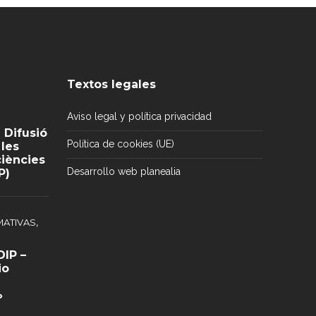
Textos legales
Aviso legal y política privacidad
 Difusió
Política de cookies (UE)
 les
iències
Desarrollo web planealia
P)
,
ATIVAS
IP –
io
»