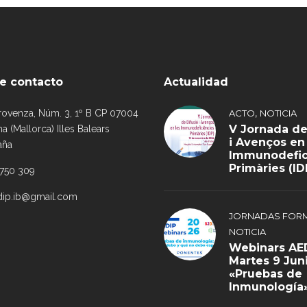
e contacto
Actualidad
,
rovenza, Núm. 3, 1º B CP 07004
ACTO
NOTICIA
V Jornada de
a (Mallorca) Illes Balears
i Avenços en
aña
Immunodefic
Primàries (ID
 750 309
dip.ib@gmail.com
JORNADAS FORM
NOTICIA
Webinars AED
Martes 9 Jun
«Pruebas de
Inmunología