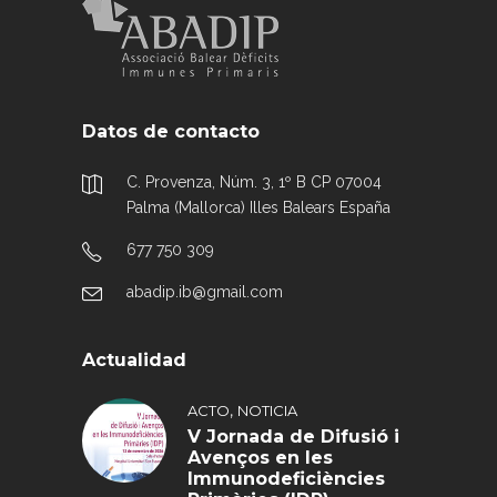
Datos de contacto
C. Provenza, Núm. 3, 1º B CP 07004
Palma (Mallorca) Illes Balears España
677 750 309
abadip.ib@gmail.com
Actualidad
,
ACTO
NOTICIA
V Jornada de Difusió i
Avenços en les
Immunodeficiències