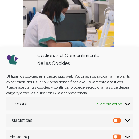
Gestionar el Consentimiento
Telediario 1 rtve: Prueba
de las Cookies
precoz para los «niños
burbuja»
Utilizamos cookies en nuestro sitio web. Algunas nos ayudan a mejorar la
experiencia del usuario y otras tienen fines exclusivamente analíticos.
,
ACTO
NOTICIA
Puede aceptar las cookies y continuar o puede seleccionar las que desea
cargar y después pulsar en Guardar preferencia.
Funcional
Siempre activo
Estadísticas
Estadís
Marketing