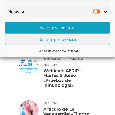
Estadís
Marketing
Market
,
ACTO
NOTICIA
V Jornada de Difusió i
Aceptar y continuar
Avenços en les
Immunodeficiències
Guardar preferencias
Primàries (IDP)
Política de cookies
Aviso legal
,
JORNADAS FORMATIVAS
NOTICIA
Webinars AEDIP –
Martes 9 Junio
«Pruebas de
Inmunología»
NOTICIA
Artículo de La
Vanguardia: «El peso