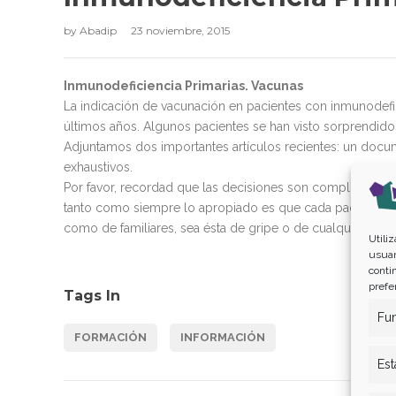
by
Abadip
23 noviembre, 2015
Inmunodeficiencia Primarias. Vacunas
La indicación de vacunación en pacientes con inmunodefi
últimos años. Algunos pacientes se han visto sorprendid
Adjuntamos dos importantes artículos recientes: un do
exhaustivos.
Por favor, recordad que las decisiones son complicadas y 
tanto como siempre lo apropiado es que cada paciente co
como de familiares, sea ésta de gripe o de cualquier otra
Utili
usuar
conti
prefe
Tags In
Fun
FORMACIÓN
INFORMACIÓN
Est