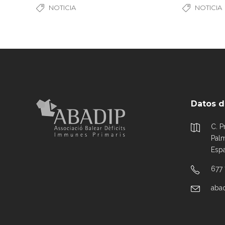
NOTICIA
NOTICIA
Datos d
C. P
Palm
Esp
677
aba