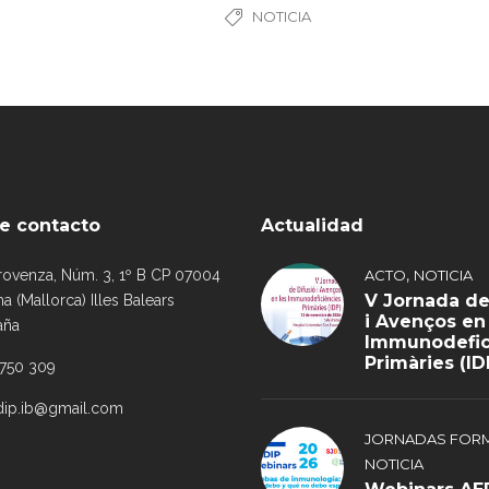
NOTICIA
e contacto
Actualidad
,
rovenza, Núm. 3, 1º B CP 07004
ACTO
NOTICIA
V Jornada de
a (Mallorca) Illes Balears
i Avenços en
aña
Immunodefic
Primàries (ID
 750 309
dip.ib@gmail.com
JORNADAS FORM
NOTICIA