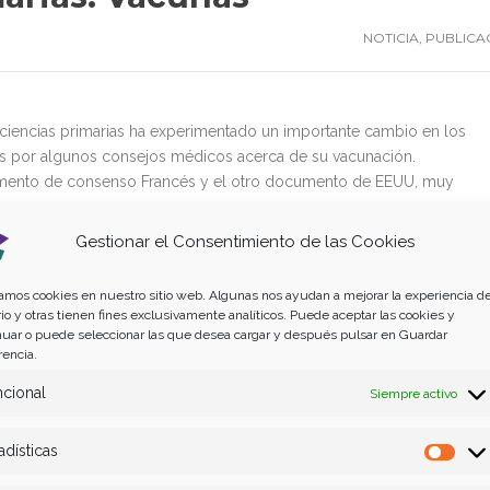
NOTICIA
,
PUBLICA
ciencias primarias ha experimentado un importante cambio en los
os por algunos consejos médicos acerca de su vacunación.
cumento de consenso Francés y el otro documento de EEUU, muy
varían mucho según el tipo de Inmunodeficiencia Primaria IDP,s, por 
Gestionar el Consentimiento de las Cookies
nsulte con su médico el plan de vacunación tanto del propio pacie
 vacuna.
zamos cookies en nuestro sitio web. Algunas nos ayudan a mejorar la experiencia de
io y otras tienen fines exclusivamente analíticos. Puede aceptar las cookies y
nuar o puede seleccionar las que desea cargar y después pulsar en Guardar
rencia.
cional
Siempre activo
adísticas
Esta